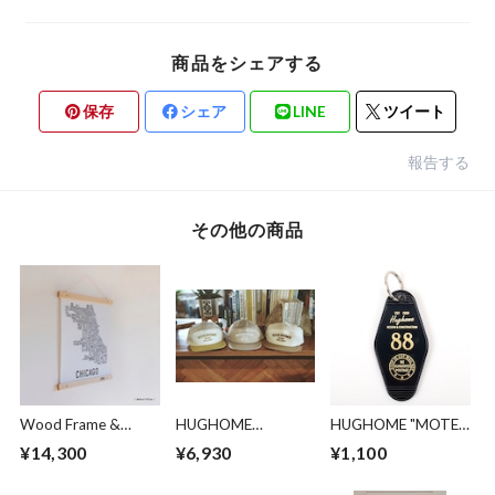
商品をシェアする
保存
シェア
LINE
ツイート
報告する
その他の商品
Wood Frame &
HUGHOME
HUGHOME "MOTEL
Poster : 木製フ
"ORIGINAL CAP
KEY TAG"
¥14,300
¥6,930
¥1,100
レーム＆ポスター
2021 "
W49cm×H70cm