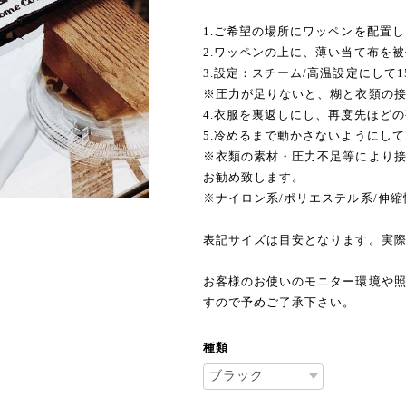
1.ご希望の場所にワッペンを配置
2.ワッペンの上に、薄い当て布を
3.設定：スチーム/高温設定にして
※圧力が足りないと、糊と衣類の
4.衣服を裏返しにし、再度先ほど
5.冷めるまで動かさないようにし
※衣類の素材・圧力不足等により
お勧め致します。
※ナイロン系/ポリエステル系/伸
表記サイズは目安となります。実
お客様のお使いのモニター環境や
すので予めご了承下さい。
種類